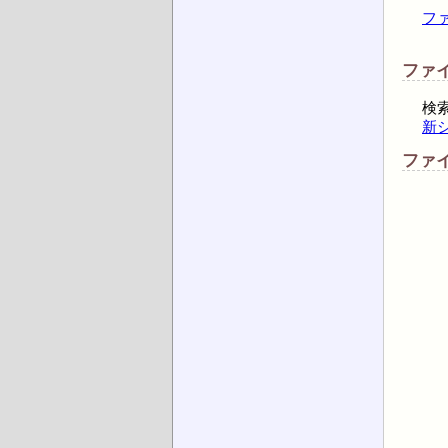
フ
ファ
検
新
ファ