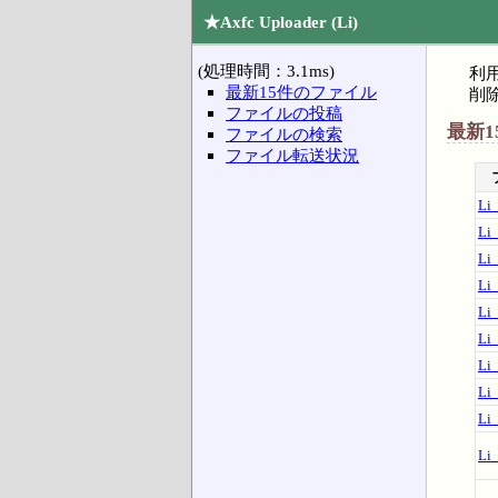
★Axfc Uploader (Li)
(処理時間：3.1ms)
利
最新15件のファイル
削
ファイルの投稿
最新
ファイルの検索
ファイル転送状況
Li
Li
Li
Li
Li
Li
Li
Li
Li
Li