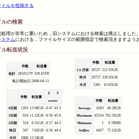
ァイルを投稿する
イルの検索
索処理が非常に重いため，旧システムにおける検索は廃止しました
システム
における，ファイルサイズの範囲指定で検索頂きますよう
イル転送状況
件数
転送量
件数
転送量
20537
221.03GB
2ヶ月前
28101279
329.43TB
合計
29757
330.05GB
昨月
集計開始日:2008-04-11
5381
63.85GB
今月
Z
T
件数
転送量
scores
件数
転送量
1203
13.98GB
-0.47
45.3
4203
49.28GB
4日前
Average
934
11.52GB
-0.50
45.0
63554
702.35GB
3日前
Maximum
524
6.31GB
-0.57
44.3
1
9.78MB
2日前
Minimum
597
7.05GB
-0.56
44.4
6457
75.12GB
昨日
StdDev
1080
13.54GB
今日