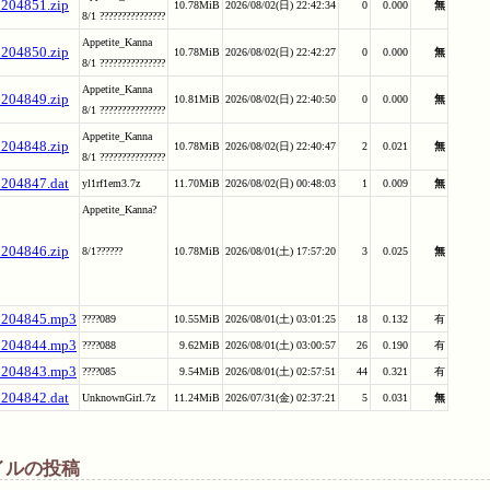
_204851.zip
10.78MiB
2026/08/02(日) 22:42:34
0
0.000
無
8/1 ???????????????
Appetite_Kanna
_204850.zip
10.78MiB
2026/08/02(日) 22:42:27
0
0.000
無
8/1 ???????????????
Appetite_Kanna
_204849.zip
10.81MiB
2026/08/02(日) 22:40:50
0
0.000
無
8/1 ???????????????
Appetite_Kanna
_204848.zip
10.78MiB
2026/08/02(日) 22:40:47
2
0.021
無
8/1 ???????????????
_204847.dat
yl1rf1em3.7z
11.70MiB
2026/08/02(日) 00:48:03
1
0.009
無
Appetite_Kanna?
_204846.zip
8/1??????
10.78MiB
2026/08/01(土) 17:57:20
3
0.025
無
_204845.mp3
????089
10.55MiB
2026/08/01(土) 03:01:25
18
0.132
有
_204844.mp3
????088
9.62MiB
2026/08/01(土) 03:00:57
26
0.190
有
_204843.mp3
????085
9.54MiB
2026/08/01(土) 02:57:51
44
0.321
有
_204842.dat
UnknownGirl.7z
11.24MiB
2026/07/31(金) 02:37:21
5
0.031
無
イルの投稿