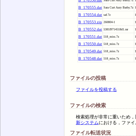
B_170556.dat
Sara Curt Aury Barby.7z
B_170555.dat
Sara Curt Aury Barby.7z
B_170554.dat
saf.7z
B_170553.zip
260804-1
B_170552.dat
5381f9714518d1.rar
B_170551.dat
518_miss.7z
B_170550.dat
518_miss.7z
B_170549.dat
518_miss.7z
B_170548.dat
518_miss.7z
ファイルの投稿
ファイルを投稿する
ファイルの検索
検索処理が非常に重いため，
新システム
における，ファイ
ファイル転送状況