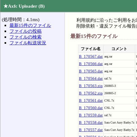
★Axfc Uploader (B)
(処理時間：4.1ms)
利用規約に沿ったご利用をお
最新15件のファイル
削除依頼・違反ファイル報告
ファイルの投稿
最新15件のファイル
ファイルの検索
ファイル転送状況
ファイル名
コメント
B_170567.dat
aeg.rar
B_170566.dat
aeg.rar
B_170565.dat
aeg.rar
B_170564.dat
saf.7z
B_170563.zip
260805-3
B_170562.zip
260805-2
B_170561.dat
CNL.7z
B_170560.dat
CNL.7z
B_170559.dat
saf.7z
B_170558.dat
Sara Curt Aury Barby.7z
B_170557.dat
Sara Curt Aury Barby.7z