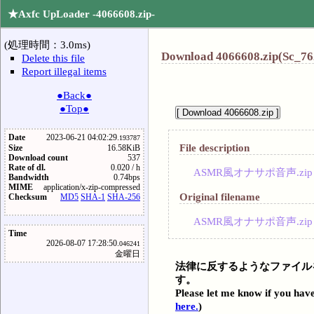
★Axfc UpLoader -4066608.zip-
(処理時間：3.0ms)
Download 4066608.zip(Sc_76
Delete this file
Report illegal items
●Back●
●Top●
Date
2023-06-21 04:02:29.
193787
File description
Size
16.58KiB
Download count
537
Rate of dl.
0.020 / h
ASMR風オナサポ音声.zip
Bandwidth
0.74bps
MIME
application/x-zip-compressed
Original filename
Checksum
MD5
SHA-1
SHA-256
ASMR風オナサポ音声.zip
Time
2026-08-07 17:28:50.
046241
金曜日
法律に反するようなファイル
す。
Please let me know if you have
here.
)