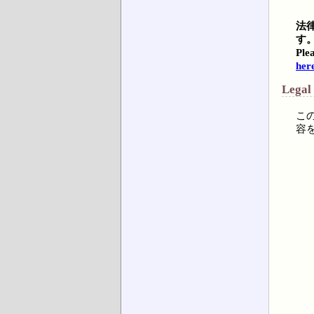
法
す
Plea
her
Legal
こ
容