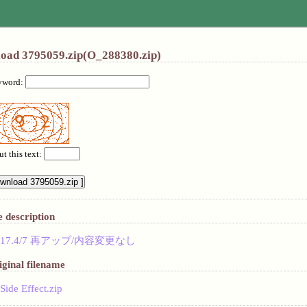
oad 3795059.zip(O_288380.zip)
yword:
ut this text:
e description
17.4/7 再アップ/内容変更なし
iginal filename
Side Effect.zip