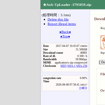
★Axfc UpLoader -3795059.zip-
(処理時間：3.1ms)
Downl
Delete this file
Report illegal items
Ke
●Back●
●Top●
Date
2017-04-07 10:45:07.
198094
Size
51.50MiB
Inp
Download count
40891
Rate of dl.
0.500 / h
Bandwidth
59.96kbps
MIME
application/x-zip-compressed
Checksum
MD5
SHA-1
SHA-256
Fil
congestion rate
0.00%
Time
2026-08-08 07:58:41.
340217
土曜日
Or