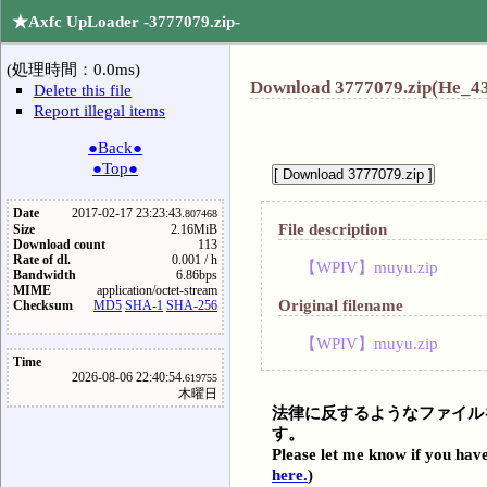
★Axfc UpLoader -3777079.zip-
(処理時間：0.0ms)
Download 3777079.zip(He_43
Delete this file
Report illegal items
●Back●
●Top●
Date
2017-02-17 23:23:43.
807468
File description
Size
2.16MiB
Download count
113
Rate of dl.
0.001 / h
【WPIV】muyu.zip
Bandwidth
6.86bps
MIME
application/octet-stream
Original filename
Checksum
MD5
SHA-1
SHA-256
【WPIV】muyu.zip
Time
2026-08-06 22:40:54.
619755
木曜日
法律に反するようなファイル
す。
Please let me know if you have
here.
)