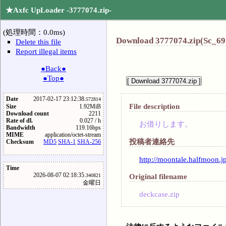
★Axfc UpLoader -3777074.zip-
(処理時間：0.0ms)
Download 3777074.zip(Sc_69
Delete this file
Report illegal items
●Back●
●Top●
Date
2017-02-17 23:12:38.
572814
File description
Size
1.92MiB
Download count
2211
Rate of dl.
0.027 / h
お借りします。
Bandwidth
119.16bps
MIME
application/octet-stream
投稿者連絡先
Checksum
MD5
SHA-1
SHA-256
http://moontale.halfmoon.jp
Time
2026-08-07 02:18:35.
Original filename
340821
金曜日
deckcase.zip