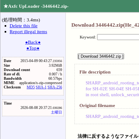
★Axfc UpLoader -3446442.zip-
(処理時間：3.4ms)
Download 3446442.zip(He_42
Delete this file
Report illegal items
Keyword:
●Back●
●Top●
Date
2015-04-09 00:43:27.
235956
Size
3.92MiB
Download count
659
File description
Rate of dl.
0.007 / h
Bandwidth
60.57bps
SHARP_android_rooting_to
MIME
application/x-zip-compressed
Checksum
MD5
SHA-1
SHA-256
for SH-02E SH-04E SH-0
in root shell, unlock_securi
Time
Original filename
2026-08-08 20:37:21.
030286
土曜日
SHARP_android_rooting_to
法律に反するようなファイル