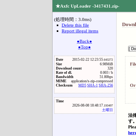
★Axfc UpLoader -3417431.zip-
(処理時間：3.0ms)
Downl
Delete this file
Report illegal items
●Back●
●Top●
Date
2015-02-22 12:23:55.
643272
Fil
Size
6.98MiB
Download count
320
Rate of dl.
0.003 / h
Bandwidth
51.80bps
MIME
application/x-zip-compressed
Or
Checksum
MD5
SHA-1
SHA-256
Time
2026-08-08 18:48:17.
193497
土曜日
法
す
Plea
her