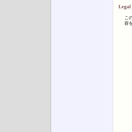
Legal
こ
容