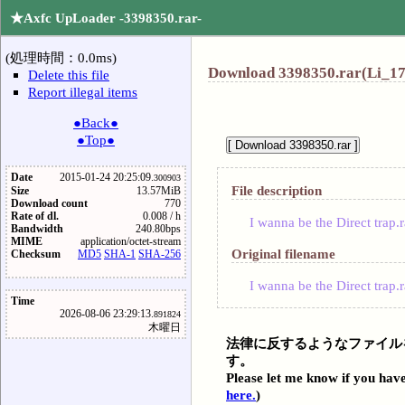
★Axfc UpLoader -3398350.rar-
(処理時間：0.0ms)
Download 3398350.rar(Li_17
Delete this file
Report illegal items
●Back●
●Top●
Date
2015-01-24 20:25:09.
300903
File description
Size
13.57MiB
Download count
770
Rate of dl.
0.008 / h
I wanna be the Direct trap.r
Bandwidth
240.80bps
MIME
application/octet-stream
Original filename
Checksum
MD5
SHA-1
SHA-256
I wanna be the Direct trap.r
Time
2026-08-06 23:29:13.
891824
木曜日
法律に反するようなファイル
す。
Please let me know if you have
here.
)