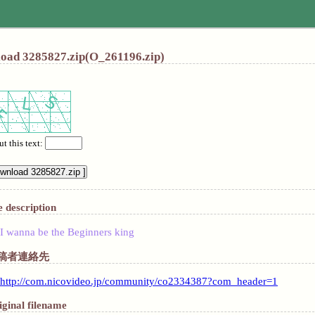
oad 3285827.zip(O_261196.zip)
ut this text:
e description
I wanna be the Beginners king
稿者連絡先
http://com.nicovideo.jp/community/co2334387?com_header=1
iginal filename