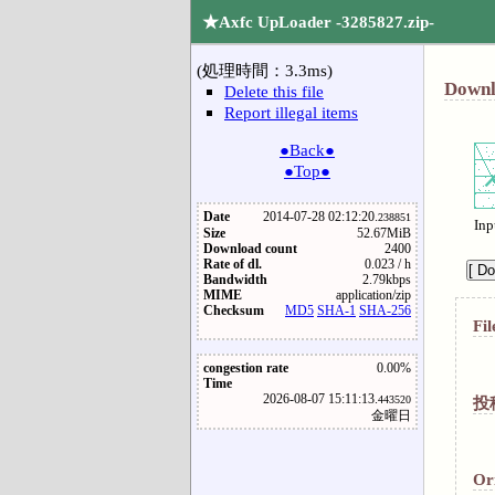
★Axfc UpLoader -3285827.zip-
(処理時間：3.3ms)
Downl
Delete this file
Report illegal items
●Back●
●Top●
Date
2014-07-28 02:12:20.
238851
Inp
Size
52.67MiB
Download count
2400
Rate of dl.
0.023 / h
Bandwidth
2.79kbps
MIME
application/zip
Checksum
MD5
SHA-1
SHA-256
Fil
congestion rate
0.00%
Time
2026-08-07 15:11:13.
投
443520
金曜日
Or