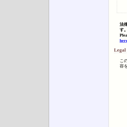
法
す
Plea
her
Legal
こ
容