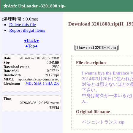
★Axfc UpLoader -3201808.zip-
(処理時間：0.0ms)
Download 3201808.zip(H_190
Delete this file
Report illegal items
●Back●
●Top●
Date
2014-03-23 01:26:15.
125887
File description
Size
6.24MiB
Download count
2939
Rate of dl.
0.027 / h
I wanna bye the Entrance 
Bandwidth
393.73bps
2014年3月20日に使
MIME
application/x-zip-compressed
Checksum
MD5
SHA-1
SHA-256
対決とは思えないほどの
下さい。
中身は耐久が一体いるだ
Time
ん。
2026-08-06 12:01:51.
206996
木曜日
Original filename
ベジェントランス.zip