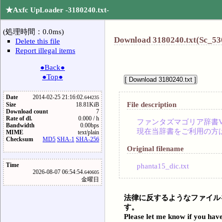
★Axfc UpLoader -3180240.txt-
(処理時間：0.0ms)
Download 3180240.txt(Sc_53
Delete this file
Report illegal items
●Back●
●Top●
Date
2014-02-25 21:16:02.
644235
File description
Size
18.81KiB
Download count
7
Rate of dl.
0.000 / h
ファンタズマゴリア辞書V
Bandwidth
0.00bps
現在当辞書をご利用の方
MIME
text/plain
Checksum
MD5
SHA-1
SHA-256
Original filename
phanta15_dic.txt
Time
2026-08-07 06:54:54.
640605
金曜日
法律に反するようなファイル
す。
Please let me know if you have