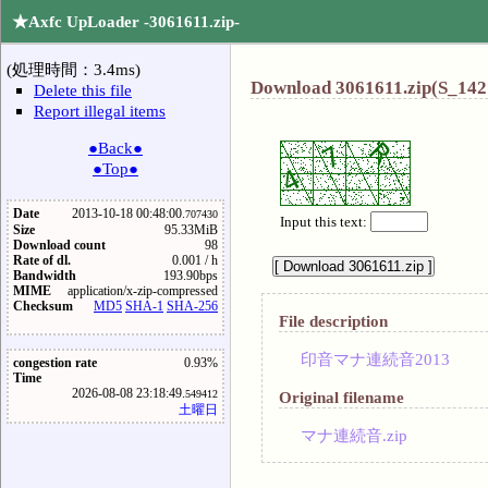
★Axfc UpLoader -3061611.zip-
(処理時間：3.4ms)
Download 3061611.zip(S_142
Delete this file
Report illegal items
●Back●
●Top●
Date
2013-10-18 00:48:00.
707430
Input this text:
Size
95.33MiB
Download count
98
Rate of dl.
0.001 / h
Bandwidth
193.90bps
MIME
application/x-zip-compressed
Checksum
MD5
SHA-1
SHA-256
File description
印音マナ連続音2013
congestion rate
0.93%
Time
2026-08-08 23:18:49.
Original filename
549412
土曜日
マナ連続音.zip