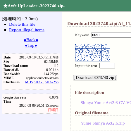
★Axfc UpLoader -3023740.zip-
(処理時間：3.0ms)
Download 3023740.zip(Al_11
Delete this file
Report illegal items
Keyword:
●Back●
●Top●
Date
2013-09-10 03:50:51.
917615
Size
62.58MiB
Input this text:
Download count
112
Rate of dl.
0.001 / h
Bandwidth
144.26bps
MIME
application/octet-stream
Checksum
MD5
SHA-1
SHA-256
File description
congestion rate
0.00%
Time
Shinya Yume Act2.6 CV-
2026-08-09 20:51:15.
302903
日曜日
Original filename
Yume Shinya Act2.6.zip