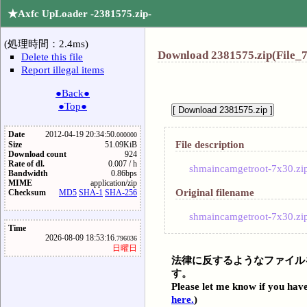
★Axfc UpLoader -2381575.zip-
(処理時間：2.4ms)
Download 2381575.zip(File_7
Delete this file
Report illegal items
●Back●
●Top●
Date
2012-04-19 20:34:50.
000000
File description
Size
51.09KiB
Download count
924
Rate of dl.
0.007 / h
shmaincamgetroot-7x30.zi
Bandwidth
0.86bps
MIME
application/zip
Original filename
Checksum
MD5
SHA-1
SHA-256
shmaincamgetroot-7x30.zi
Time
2026-08-09 18:53:16.
796036
日曜日
法律に反するようなファイル
す。
Please let me know if you have
here.
)