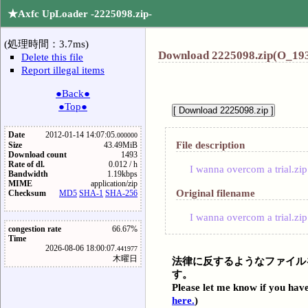
★Axfc UpLoader -2225098.zip-
(処理時間：3.7ms)
Download 2225098.zip(O_193
Delete this file
Report illegal items
●Back●
●Top●
Date
2012-01-14 14:07:05.
000000
File description
Size
43.49MiB
Download count
1493
Rate of dl.
0.012 / h
I wanna overcom a trial.zip
Bandwidth
1.19kbps
MIME
application/zip
Original filename
Checksum
MD5
SHA-1
SHA-256
I wanna overcom a trial.zip
congestion rate
66.67%
Time
2026-08-06 18:00:07.
441977
木曜日
法律に反するようなファイル
す。
Please let me know if you have
here.
)