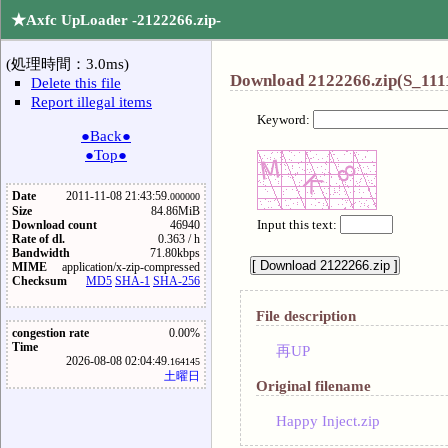
★Axfc UpLoader -2122266.zip-
(処理時間：3.0ms)
Download 2122266.zip(S_1111
Delete this file
Report illegal items
Keyword:
●Back●
●Top●
Date
2011-11-08 21:43:59.
000000
Size
84.86MiB
Input this text:
Download count
46940
Rate of dl.
0.363 / h
Bandwidth
71.80kbps
MIME
application/x-zip-compressed
Checksum
MD5
SHA-1
SHA-256
File description
congestion rate
0.00%
Time
再UP
2026-08-08 02:04:49.
164145
土曜日
Original filename
Happy Inject.zip