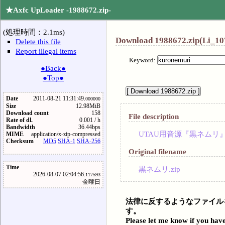
★Axfc UpLoader -1988672.zip-
(処理時間：2.1ms)
Download 1988672.zip(Li_10
Delete this file
Report illegal items
Keyword:
●Back●
●Top●
Date
2011-08-21 11:31:49.
000000
Size
12.98MiB
Download count
158
File description
Rate of dl.
0.001 / h
Bandwidth
36.44bps
UTAU用音源『黒ネムリ
MIME
application/x-zip-compressed
Checksum
MD5
SHA-1
SHA-256
Original filename
Time
黒ネムリ.zip
2026-08-07 02:04:56.
117593
金曜日
法律に反するようなファイル
す。
Please let me know if you have