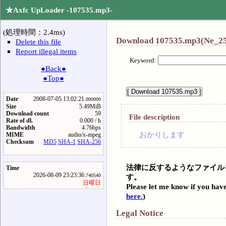
★Axfc UpLoader -107535.mp3-
(処理時間：2.4ms)
Download 107535.mp3(Ne_2
Delete this file
Report illegal items
Keyword:
●Back●
●Top●
Date
2008-07-05 13:02:21.
000000
Size
5.49MiB
Download count
59
File description
Rate of dl.
0.000 / h
Bandwidth
4.76bps
おかりします
MIME
audio/x-mpeg
Checksum
MD5
SHA-1
SHA-256
法律に反するようなファイル
Time
2026-08-09 23:23:36.
す。
740540
日曜日
Please let me know if you have
here.
)
Legal Notice